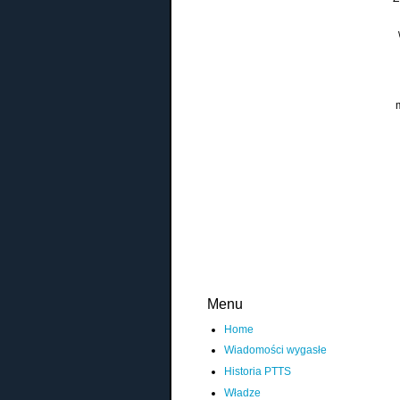
Menu
Home
Wiadomości wygasłe
Historia PTTS
Władze