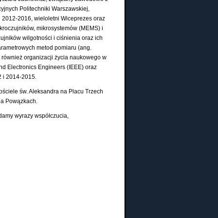
cyjnych Politechniki Warszawskiej,
h 2012-2016, wieloletni Wiceprezes oraz
ikroczujników, mikrosystemów (MEMS) i
ników wilgotności i ciśnienia oraz ich
parametrowych metod pomiaru (ang.
k również organizacji życia naukowego w
nd Electronics Engineers (IEEE) oraz
2 i 2014-2015.
ościele św. Aleksandra na Placu Trzech
na Powązkach.
adamy wyrazy współczucia,