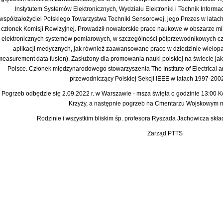
Instytutem Systemów Elektronicznych, Wydziału Elektroniki i Technik Informa
współzałożyciel Polskiego Towarzystwa Techniki Sensorowej, jego Prezes w latac
członek Komisji Rewizyjnej. Prowadził nowatorskie prace naukowe w obszarze m
elektronicznych systemów pomiarowych, w szczególności półprzewodnikowych czuj
aplikacji medycznych, jak również zaawansowane prace w dziedzinie wielo
measurement data fusion). Zasłużony dla promowania nauki polskiej na świecie ja
Polsce. Członek międzynarodowego stowarzyszenia The Institute of Electrical a
przewodniczący Polskiej Sekcji IEEE w latach 1997-200
Pogrzeb odbędzie się 2.09.2022 r. w Warszawie - msza święta o godzinie 13:00 K
Krzyży, a następnie pogrzeb na Cmentarzu Wojskowym 
Rodzinie i wszystkim bliskim śp. profesora Ryszada Jachowicza skł
Zarząd PTTS