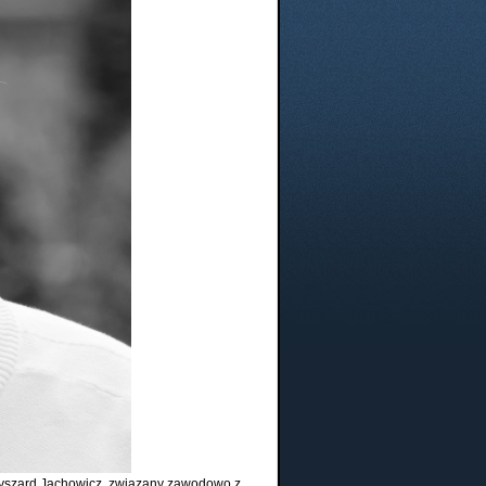
 Ryszard Jachowicz, związany zawodowo z