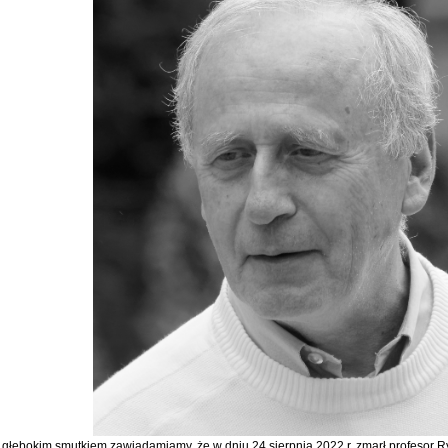
 głębokim smutkiem zawiadamiamy, że w dniu 24 sierpnia 2022 r. zmarł profesor