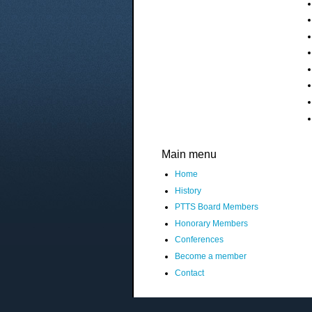
Main menu
Home
History
PTTS Board Members
Honorary Members
Conferences
Become a member
Contact