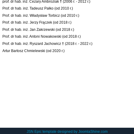
prof. dr hab. inż. Cezary Ambroziak
†
(2006 r. - 2012 r.)
Prof. dr hab. inż. Tadeusz Pałko (od 2010 r.)
Prof. dr hab. inż. Władysław Torbicz (od 2010 r.)
Prof. dr hab. inż. Jerzy Frączek (od 2018 r.)
Prof. dr hab. inż. Jan Zakrzewski (od 2018 r.)
Prof. dr hab. inż. Antoni Nowakowski (od 2018 r.)
Prof. dr hab. inż. Ryszard Jachowicz
†
(2018 r. - 2022 r.)
Artur Bartosz Chmielewski (od 2020 r.)
JSN Epic template designed by
JoomlaShine.com