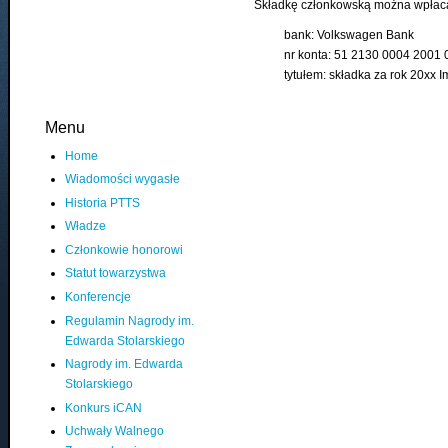
Składkę członkowską można wpłac
bank: Volkswagen Bank
nr konta: 51 2130 0004 2001
tytułem: składka za rok 20xx I
Menu
Home
Wiadomości wygasłe
Historia PTTS
Władze
Członkowie honorowi
Statut towarzystwa
Konferencje
Regulamin Nagrody im.
Edwarda Stolarskiego
Nagrody im. Edwarda
Stolarskiego
Konkurs iCAN
Uchwały Walnego