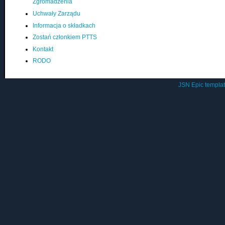
Zgromadzenia
Uchwały Zarządu
Informacja o składkach
Zostań członkiem PTTS
Kontakt
RODO
JSN Epic templa