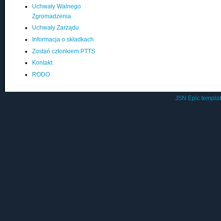
Uchwały Walnego
Zgromadzenia
Uchwały Zarządu
Informacja o składkach
Zostań członkiem PTTS
Kontakt
RODO
JSN Epic templa