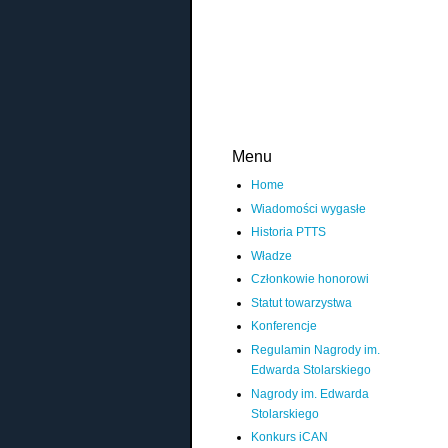
Menu
Home
Wiadomości wygasłe
Historia PTTS
Władze
Członkowie honorowi
Statut towarzystwa
Konferencje
Regulamin Nagrody im.
Edwarda Stolarskiego
Nagrody im. Edwarda
Stolarskiego
Konkurs iCAN