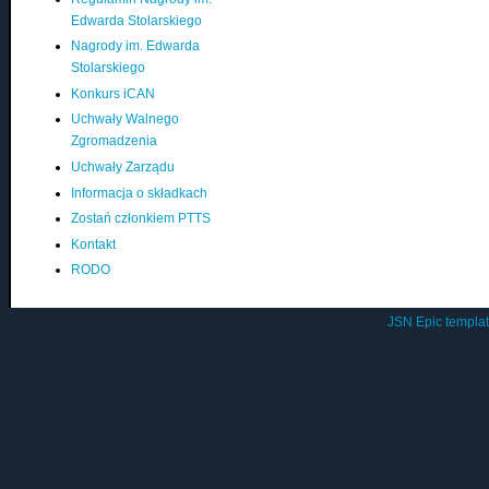
Edwarda Stolarskiego
Nagrody im. Edwarda
Stolarskiego
Konkurs iCAN
Uchwały Walnego
Zgromadzenia
Uchwały Zarządu
Informacja o składkach
Zostań członkiem PTTS
Kontakt
RODO
JSN Epic templa