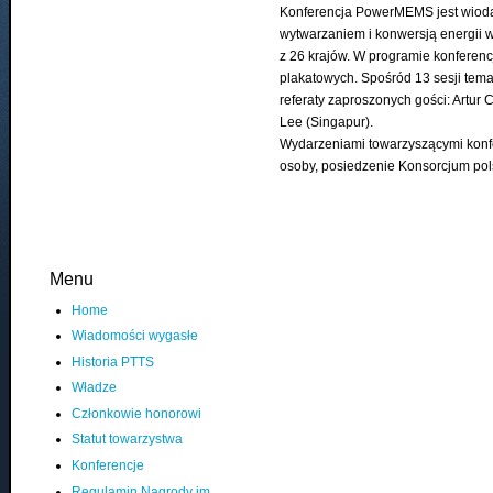
Konferencja PowerMEMS jest wiodą
wytwarzaniem i konwersją energii 
z 26 krajów. W programie konferenc
plakatowych. Spośród 13 sesji temat
referaty zaproszonych gości: Artur
Lee (Singapur).
Wydarzeniami towarzyszącymi konfe
osoby, posiedzenie Konsorcjum pol
Menu
Home
Wiadomości wygasłe
Historia PTTS
Władze
Członkowie honorowi
Statut towarzystwa
Konferencje
Regulamin Nagrody im.