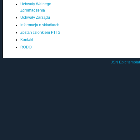
Uchwały Walnego
Zgromadzenia
Uchwały Zarządu
Informacja o składkach
Zostań członkiem PTTS
Kontakt
RODO
JSN Epic templa