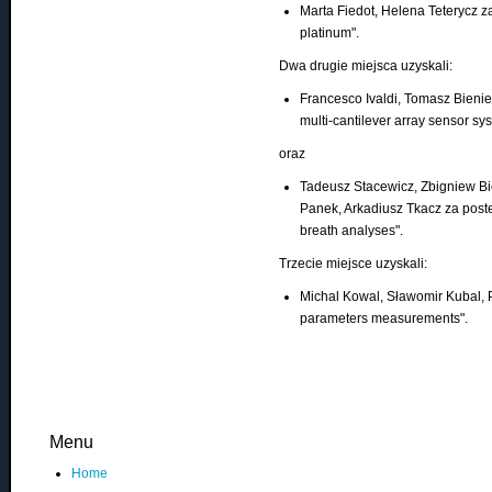
Marta Fiedot, Helena Teterycz za
platinum".
Dwa drugie miejsca uzyskali:
Francesco Ivaldi, Tomasz Bienie
multi-cantilever array sensor s
oraz
Tadeusz Stacewicz, Zbigniew Bi
Panek, Arkadiusz Tkacz za post
breath analyses".
Trzecie miejsce uzyskali:
Michal Kowal, Sławomir Kubal, Pi
parameters measurements".
Menu
Home