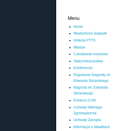
Menu
Home
Wiadomości wygasłe
Historia PTTS
Władze
Członkowie honorowi
Statut towarzystwa
Konferencje
Regulamin Nagrody im.
Edwarda Stolarskiego
Nagrody im. Edwarda
Stolarskiego
Konkurs iCAN
Uchwały Walnego
Zgromadzenia
Uchwały Zarządu
Informacja o składkach