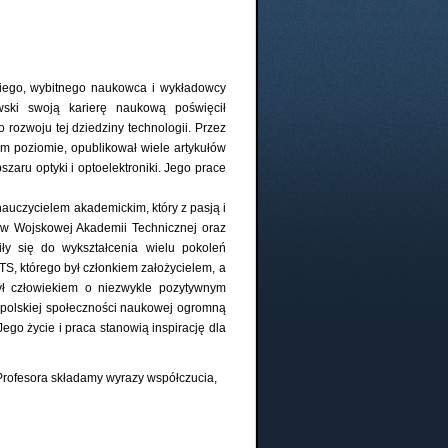
iego, wybitnego naukowca i wykładowcy
owski swoją karierę naukową poświęcił
 rozwoju tej dziedziny technologii. Przez
ym poziomie, opublikował wiele artykułów
aru optyki i optoelektroniki. Jego prace
auczycielem akademickim, który z pasją i
tów Wojskowej Akademii Technicznej oraz
ły się do wykształcenia wielu pokoleń
TS, którego był członkiem założycielem, a
ł człowiekiem o niezwykle pozytywnym
w polskiej społeczności naukowej ogromną
Jego życie i praca stanowią inspirację dla
 Profesora składamy wyrazy współczucia,