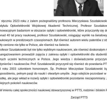
 styczniu 2023 roku z żalem pożegnaliśmy profesora Mieczysława Szustakowsk
nstytutu Optoelektroniki Wojskowej Akademii Technicznej. Profesor Szustak
nnowacyjnym badaniom w obszarze optyki i optoelektroniki, które przyczyniły się do
onad 40 lat pracy naukowej, profesor Szustakowski, osiągając wyniki na światow
aukowych w prestiżowych czasopismach. Był również autorem wielu patentów z obsz
yły cenione nie tylko w Polsce, ale również na świecie.
rofesor Szustakowski był nie tylko wybitnym naukowcem, ale również doskonałym n
aangażowaniem prowadził zajęcia z zakresu optyki i optoelektroniki dla studen
nnych uczelni technicznych w Polsce. Jego wiedza i doświadczenie przyczyni
nżynierów i naukowców. Prof. Szustakowski przyczynił się również do powstania PT
d roku 2003 członkiem honorowym. Śp. Profesor Mieczysław Szustakowski by
sposobieniu, pełnym pasji do nauki i otwartym umyśle. Jego odejście pozostawi 
ustkę, ale jego wkład w rozwój optyki i optoelektroniki pozostanie niezapomniany. 
olejnych pokoleń naukowców.
W imieniu całej społeczności naukowej stowarzyszonej w PTTS, rodzinie i bliskim
Zarząd PTTS