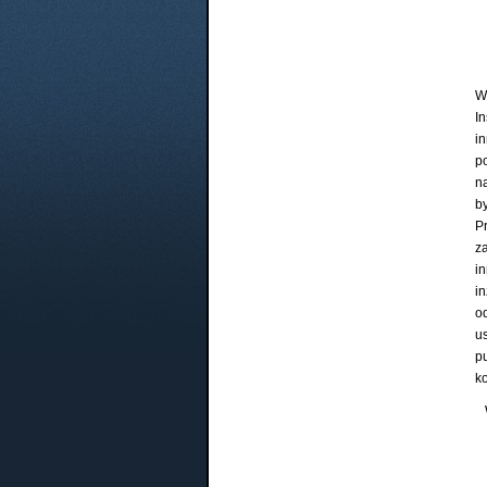
W
I
i
p
n
b
P
z
i
i
o
u
p
k